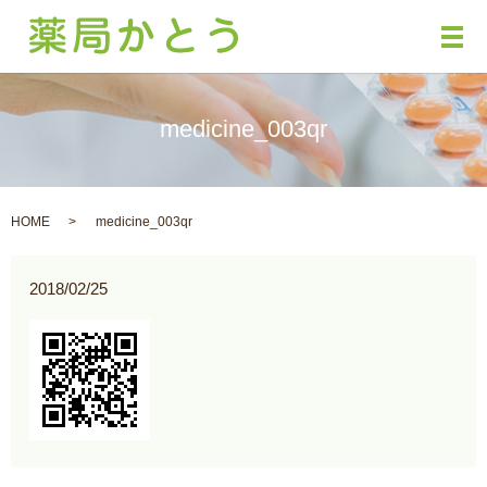
メ
medicine_003qr
HOME
medicine_003qr
2018/02/25