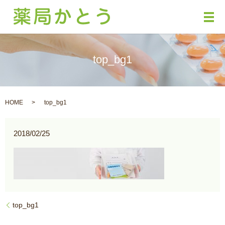
メ
top_bg1
HOME
top_bg1
2018/02/25
top_bg1